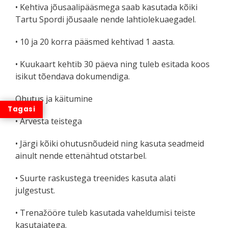
• Kehtiva jõusaalipääsmega saab kasutada kõiki
Tartu Spordi jõusaale nende lahtiolekuaegadel.
• 10 ja 20 korra pääsmed kehtivad 1 aasta.
• Kuukaart kehtib 30 päeva ning tuleb esitada koos
isikut tõendava dokumendiga.
Ohutus ja käitumine
• Arvesta teistega
• Järgi kõiki ohutusnõudeid ning kasuta seadmeid
ainult nende ettenähtud otstarbel.
• Suurte raskustega treenides kasuta alati
julgestust.
• Trenažööre tuleb kasutada vaheldumisi teiste
kasutajatega.