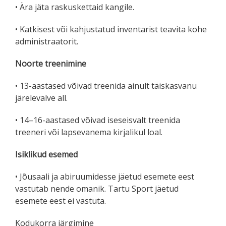
• Ära jäta raskuskettaid kangile.
• Katkisest või kahjustatud inventarist teavita kohe
administraatorit.
Noorte treenimine
• 13-aastased võivad treenida ainult täiskasvanu
järelevalve all.
• 14–16-aastased võivad iseseisvalt treenida
treeneri või lapsevanema kirjalikul loal.
Isiklikud esemed
• Jõusaali ja abiruumidesse jäetud esemete eest
vastutab nende omanik. Tartu Sport jäetud
esemete eest ei vastuta.
Kodukorra järgimine