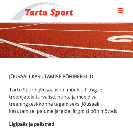
Skip
to
content
JÕUSAALI KASUTAMISE PÕHIREEGLID
Tartu Spordi jõusaalid on mõeldud kõigile
treenijatele turvalise, puhta ja meeldiva
treeningkeskkonna tagamiseks. Jõusaali
kasutamisel palume järgida järgmisi põhimõtteid.
Ligipääs ja pääsmed