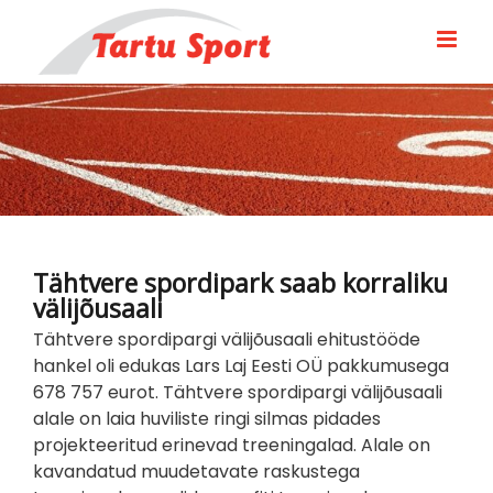
Skip
to
content
Tähtvere spordipark saab korraliku
välijõusaali
Tähtvere spordipargi välijõusaali ehitustööde
hankel oli edukas Lars Laj Eesti OÜ pakkumusega
678 757 eurot. Tähtvere spordipargi välijõusaali
alale on laia huviliste ringi silmas pidades
projekteeritud erinevad treeningalad. Alale on
kavandatud muudetavate raskustega