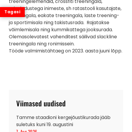
treeningelemendid, crossfiti treeningala,
erivajadustega inimeste, sh ratastooli kasutajate,
treeningala, eakate treeningala, laste treening-
ja sportimisala ning takistusrada. Rajatakse
võimlemisala ning kummikattega jooksurada.
Olemasolevatest vahenditest säilivad slackline
treeningala ning ronimissein.
Tööde valmimistähtaeg on 2023. aasta juuni lõpp.
Viimased uudised
Tamme staadioni kergejõustikurada jääb
suletuks kuni 19. augustini
7. Aug 2026