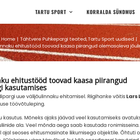
TARTU SPORT
KORRALDA SÜNDMUS
Home
Tähtvere Puhkepargi teated
Tartu Sport uudised
linnaku ehitustööd toovad kaasa piirangud olemasoleva jõul
aku ehitustööd toovad kaasa piirangud
gi kasutamises
rgi uue välijõulinnaku ehitamisel. Riigihanke võitis
Lars 
tuse töövõtuleping.
aku kasutus. Mõneks ajaks jäävad veel kasutamiseks avatuk
uliinide ala. Veel mõnda aega saab kasutada ronimisseina.
 ajal seoses ehitusmasinate liikumisega objektile. Õhtuti 