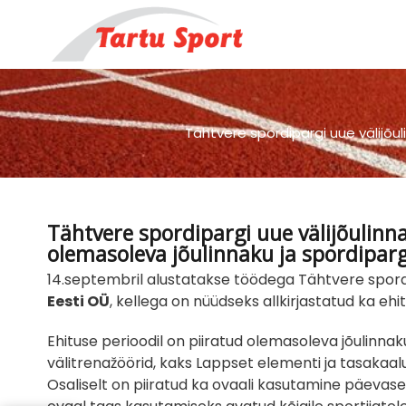
Skip
to
content
Tähtvere spordipargi uue välijõu
Tähtvere spordipargi uue välijõulinn
olemasoleva jõulinnaku ja spordipar
14.septembril alustatakse töödega Tähtvere spordipa
Eesti OÜ
, kellega on nüüdseks allkirjastatud ka ehi
Ehituse perioodil on piiratud olemasoleva jõulinn
välitrenažöörid, kaks Lappset elementi ja tasakaal
Osaliselt on piiratud ka ovaali kasutamine päevasel