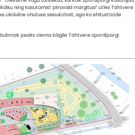
. “Oleksime väga tänulikud, kui kõik spordipargi kasutajad
bikäiku ning kasutamist piiravaid märgitusi” ütles Tähtvere
see ülioluline ohutuse seisukohalt, aga ka ehitustööde
ijõulinnak peaks olema kõigile Tähtvere spordipargi