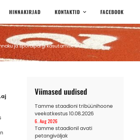
HINNAKIRJAD
KONTAKTID
FACEBOOK
innaku ja spordipargi kasutamises
Viimased uudised
Laj
Tamme staadioni tribüünihoone
veekatkestus 10.08.2026
s
6. Aug 2026
Tamme staadionil avati
on
petangiväljak