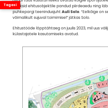
ovaal taas kasutamiseks avatud kõigile sportijatele
jälgiksid ehitusobjektile pandud piirdeaedu ning lä
puhkepargi teenindusjuht
Auli Solo
. “Eelkõige on 
võimalikult sujuval toimimisel” jätkas Solo.
Ehitustööde lõpptähtaeg on juulis 2023, mil uus väl
külastajatele kasutamiseks avatud.