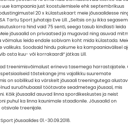
a uue kampaania just koostulemisele ehk septembrikuus
odustingimustel 20 x külastuskaart meie jõusaalidesse nin
 Tartu Sport juhataja Eve Lill. „Seltsis on ju ikka segasem
sutuskorra hind vaid 75 senti, seega tasub kindlasti leida
l. „Meie jõusaalid on privaatsed ja mugavad ning asuvad mit
a võimalus leida endale sobivam koht mida külastada. Mei
 valikuks. Soodsaid hindu pakume ka kampaaniavälisel aj
b osta kuu- või korrakaardi“ jätkas Lill.
vad treenimisvõimalust erineva tasemega harrastajatele.
 spetsiaalseid tõstekange jms vajalikku suuremate
mis on sobilikud ka värskelt jõusaali treeningutega alustav
e olnud suruõhubaasil töötavate seadmetega jõusaal, mis
ni. Kõik jõusaalid asuvad linna spordikeskustes ja neist
i puhul ka linna kaunimale staadionile. Jõusaalid on
tsivale treenijale.
ort jõusaalides 01.-30.09.2018.