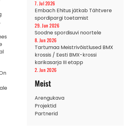
7. Jul 2026
Embach Ehitus jätkab Tähtvere
g
spordipargi toetamist
.
29. Jun 2026
Soodne spordisuvi noortele
mes
8. Jun 2026
e
Tartumaa Meistrivõistlused BMX
al
krossis / Eesti BMX-krossi
karikasarja III etapp
2. Jun 2026
 On
Meist
ale
Arengukava
Projektid
Partnerid