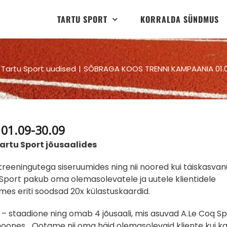
TARTU SPORT
KORRALDA SÜNDMUS
Tartu Sport uudised
SÕBRAGA KOOS TRENNI KAMPAANIA 01.
01.09-30.09
rtu Sport jõusaalides
 treeningutega siseruumides ning nii noored kui täiskasva
port pakub oma olemasolevatele ja uutele klientidele
s eriti soodsad 20x külastuskaardid.
 – staadione ning omab 4 jõusaali, mis asuvad A.Le Coq S
hoones. „Ootame nii oma häid olemasolevaid kliente kui k