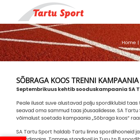
Skip
to
content
Home
SÕBRAGA KOOS TRENNI KAMPAANIA 
Septembrikuus kehtib sooduskampaania SA Ta
Peale ilusat suve alustavad palju spordiklubid taas
seavad oma sammud taas jõusaalidesse. SA Tartu S
võimalust soetada kampaania „Sõbraga koos“ raame
SA Tartu Sport haldab Tartu linna spordihooneid ja
spordimajas, Tamme staadionil ja Turu tn 8 spordi