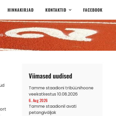
HINNAKIRJAD
KONTAKTID
FACEBOOK
09-30.09
Viimased uudised
nud
Tamme staadioni tribüünihoone
veekatkestus 10.08.2026
6. Aug 2026
Tamme staadionil avati
port
petangiväljak
a