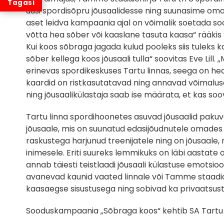
uusi spordisõpru jõusaalidesse ning suunasime om
aset leidva kampaania ajal on võimalik soetada so
võtta hea sõber või kaaslane tasuta kaasa“ rääkis SA
Kui koos sõbraga jagada kulud pooleks siis tuleks ka
sõber kellega koos jõusaali tulla“ soovitas Eve Lil
erinevas spordikeskuses Tartu linnas, seega on he
kaardid on ristkasutatavad ning annavad võimaluse
ning jõusaalikülastaja saab ise määrata, et kas soovi
Tartu linna spordihoonetes asuvad jõusaalid paku
jõusaale, mis on suunatud edasijõudnutele omades
raskustega harjunud treenijatele ning on jõusaale, 
inimesele. Eriti suureks lemmikuks on läbi aastat
annab täiesti teistlaadi jõusaali külastuse emotsioo
avanevad kaunid vaated linnale või Tamme staadion
kaasaegse sisustusega ning sobivad ka privaatsust o
Sooduskampaania „Sõbraga koos“ kehtib SA Tartu Sp