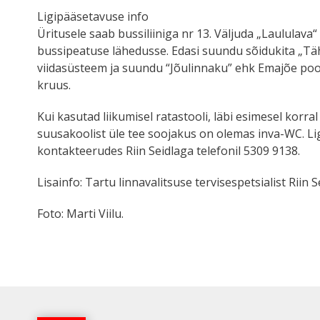
Ligipääsetavuse info
Üritusele saab bussiliiniga nr 13. Väljuda „Laululav
bussipeatuse lähedusse. Edasi suundu sõidukita „Täht
viidasüsteem ja suundu “Jõulinnaku” ehk Emajõe poole
kruus.
Kui kasutad liikumisel ratastooli, läbi esimesel korra
suusakoolist üle tee soojakus on olemas inva-WC. Lig
kontakteerudes Riin Seidlaga telefonil 5309 9138.
Lisainfo: Tartu linnavalitsuse tervisespetsialist Riin S
Foto: Marti Viilu.