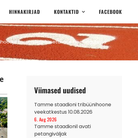
HINNAKIRJAD
KONTAKTID
FACEBOOK
rdihooaja tasuta ligipääsetavate treeningutega
te
Viimased uudised
Tamme staadioni tribüünihoone
veekatkestus 10.08.2026
6. Aug 2026
Tamme staadionil avati
petangiväljak