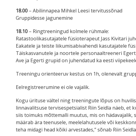
18.00
– Abilinnapea Mihkel Leesi tervitussõnad
Gruppidesse jagunemine
18.10
– Ringtreeningud kolmele rühmale:
Ratastoolikasutajatele füsioterapeut Jass Kivitari ju
Eakatele ja teiste liikumisabivahendi kasutajatele 
Täiskasvanutele ja noortele personaaltreeneri Egert
Ave ja Egerti grupid on juhendatud ka eesti viipekeel
Treeningu orienteeruv kestus on 1h, olenevalt grup
Eelregistreerumine ei ole vajalik.
Kogu ürituse vältel ning treeningute lõpus on huvilis
linnavalitsuse tervisespetsialist Riin Seidla näeb, e
siis toimuks mõttemalli muutus, mis on hädavajalik, 
määrab ära teenusele, meelelahutusele või keskkonnal
teha midagi head kõiki arvestades,” sõnab Riin Seidla