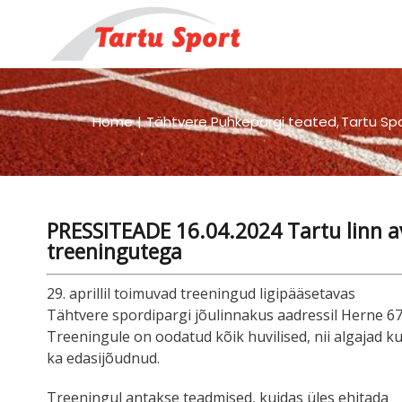
Skip
to
content
Home
Tähtvere Puhkepargi teated
Tartu Sp
PRESSITEADE 16.04.2024 Tartu linn av
treeningutega
29. aprillil toimuvad treeningud ligipääsetavas
Tähtvere spordipargi jõulinnakus aadressil Herne 67
Treeningule on oodatud kõik huvilised, nii algajad ku
ka edasijõudnud.
Treeningul antakse teadmised, kuidas üles ehitada