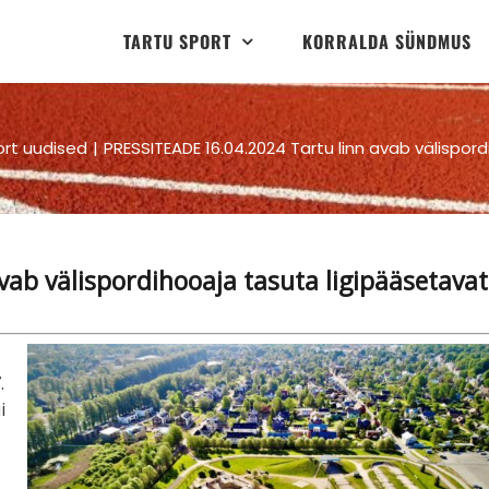
TARTU SPORT
KORRALDA SÜNDMUS
ort uudised
PRESSITEADE 16.04.2024 Tartu linn avab välispo
ab välispordihooaja tasuta ligipääsetava
.
i