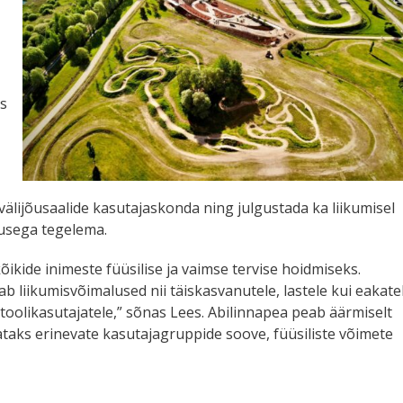
us
älijõusaalide kasutajaskonda ning julgustada ka liikumisel
tusega tegelema.
õikide inimeste füüsilise ja vaimse tervise hoidmiseks.
 liikumisvõimalused nii täiskasvanutele, lastele kui eakatel
toolikasutajatele,” sõnas Lees. Abilinnapea peab äärmiselt
tataks erinevate kasutajagruppide soove, füüsiliste võimete