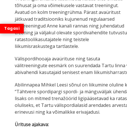
tõhusat ja oma võimekusele vastavat treeningut.
Avatud on kolm treeningrühma. Pärast avaüritust
jätkuvad traditsiooniks kujunenud regulaarsed
välitreeningud Anne kanali rannas ning juhendatud
treening ja väljakul olevate spordivahendite tutvust
ratastoolikasutajatele ning teistele
liikumisraskustega tartlastele.
Välispordihooaja avaürituse ning tasuta
välitreeningute eesmärk on suurendada Tartu linna v
abivahendi kasutajaid senisest enam liikumisharras
Abilinnapea Mihkel Leesi sõnul on liikumine oluline k
“Tähtvere spordipargi spordi- ja mänguväljak ühendab
lisaks on mitmed trenažöörid ligipääsetavad ka ratas
oluliseks, et Tartu välispordialasid arendades arves
erinevusi ning ka võimalikke erivajadusi.
Ürituse ajakava: