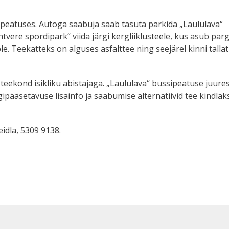
a“ peatuses. Autoga saabuja saab tasuta parkida „Laululava“
vere spordipark“ viida järgi kergliiklusteele, kus asub parg
. Teekatteks on alguses asfalttee ning seejärel kinni talla
l teekond isikliku abistajaga. „Laululava“ bussipeatuse juure
ipääsetavuse lisainfo ja saabumise alternatiivid tee kindlak
eidla, 5309 9138.