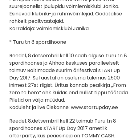
suurejoonelist jõulupidu võimlemisklubi Janika.
Esinevad klubi ilu-ja rühmvõimlejad. Oodatakse
rohkelt pealtvaatajaid.
Korraldaja: võimlemisklubi Janika
* Turu tn 8 spordihoone
Reedel, 8.detsembril kell 10 saab alguse Turu tn 8
spordihoones ja Ahhaa keskuses paralleelselt
toimuv Baltimaade suurim ärifestival sTARTUp
Day 2017. Sel aastal on osalema tulemas 2500
inimest 27st riigist. Üritus kannab pealkirja „From
zero to hero“ ehk kuidas end nullist tippu töötada.
Piletid on välja müüdud.
Koduleht ja live ülekanne: www.startupday.ee
Reedel, 8.detsembril kell 22 toimub Turu tn 8
spordihoones sTARTUp Day 2017 ametlik
afterparty, kus peaesineja on TOMMY CASH.