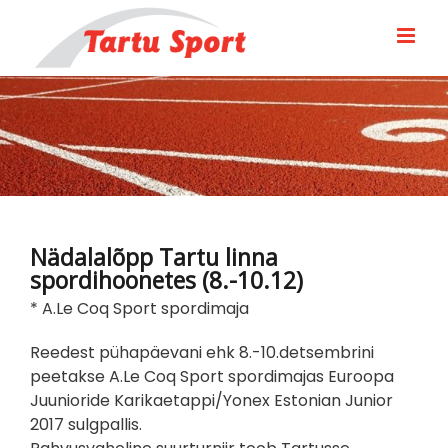
Skip
to
content
Nädalalõpp Tartu linna
spordihoonetes (8.-10.12)
* A.Le Coq Sport spordimaja
Reedest pühapäevani ehk 8.-10.detsembrini
peetakse A.Le Coq Sport spordimajas Euroopa
Juunioride Karikaetappi/Yonex Estonian Junior
2017 sulgpallis.