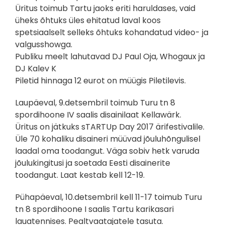
Üritus toimub Tartu jaoks eriti haruldases, vaid
üheks õhtuks üles ehitatud laval koos
spetsiaalselt selleks õhtuks kohandatud video- ja
valgusshowga.
Publiku meelt lahutavad DJ Paul Oja, Whogaux ja
DJ Kalev K
Piletid hinnaga 12 eurot on müügis Piletilevis.
Laupäeval, 9.detsembril toimub Turu tn 8
spordihoone IV saalis disainilaat Kellawärk.
Üritus on jätkuks sTARTUp Day 2017 ärifestivalile.
Üle 70 kohaliku disaineri müüvad jõuluhõngulisel
laadal oma toodangut. Väga sobiv hetk varuda
jõulukingitusi ja soetada Eesti disainerite
toodangut. Laat kestab kell 12-19.
Pühapäeval, 10.detsembril kell 11-17 toimub Turu
tn 8 spordihoone I saalis Tartu karikasari
lauatennises. Pealtvaatajatele tasuta.