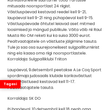
Rahvusvaheline suurturniir toob Tartusse
mitusada noorsportlast 24 riigist.
Võistluspäevad kestavad reedel kell 9-21,
laupäeval kell 9-21 ning pühapäeval kell 9-15.
Võistluspäevade õhtutel leiavad aset mitmed
loosimised ja mängud publikule. Võita võib nii Raul
Musta Rio OM reketi kui ka suisa 3000 eurot.
Pealtvaatajatele on võistluste jälgimine tasuta.
Tule ja saa osa suurejoonelisest sulgpalliturniirist
ning ela kaasa oma riigi noorsportlastele.
Korraldaja: Sulgpalliklubi Triiton
Laupäeval, 9.detsembril peetakse A.Le Coq Sport
spordimaja judosaalis klubide karikavõistlust
judos. Võistlused kestavad kell 11-17.
Pealtvaatajatele tasuta.
Korraldaja: SK DO
Pühapäeval, 10.detsembril kell 18 peab oma