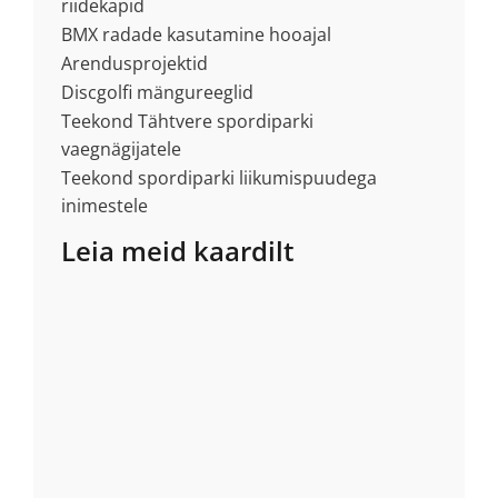
riidekapid
BMX radade kasutamine hooajal
Arendusprojektid
Discgolfi mängureeglid
Teekond Tähtvere spordiparki
vaegnägijatele
Teekond spordiparki liikumispuudega
inimestele
Leia meid kaardilt