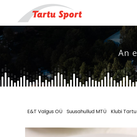
Skip
to
content
An e
E&T Valgus OÜ
Suusahullud MTÜ
Klubi Tart