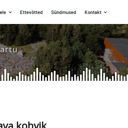
ele
Ettevõtted
Sündmused
Kontakt
Tartu
ava kohvik