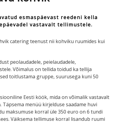
avatud esmaspäevast reedeni kella
epäevadel vastavalt tellimustele.
vik catering teenust nii kohviku ruumides kui
ust peolaudadele, peielaudadele,
tele. Võimalus on tellida toidud ka tellija
sed toitlustama gruppe, suurusega kuni 50
iooniline Eesti köök, mida on võimalik vastavalt
da. Täpsema menüü kirjelduse saadame huvi
Toidu maksumuse korral üle 350 euro on 6 tundi
sees. Väiksema tellimuse korral lisandub ruumi