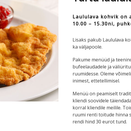
Laululava kohvik on 
10.00 – 15.30ni, puhk
Lisaks pakub Laululava koh
ka väljapoole.
Pakume menüüd ja teenind
bufeelaudadele ja väliüritus
ruumidesse. Oleme võimeli
inimest, ettetellimisel.
Menüü on peamiselt tradits
kliendi soovidele täienda
korral kliendile meilile. 
ruumi renti toitude hinna 
rendi hind 30 eurot tund.