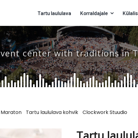
Tartu laululava
Korraldajale
Külalis
vent center with traditions in 
u Maraton
Tartu laululava kohvik
Clockwork Stuudio
Tartu laulul