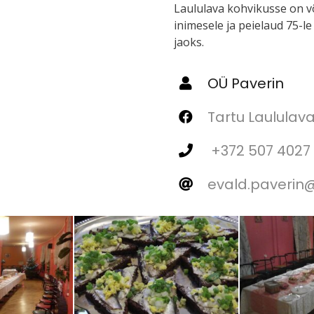
Laululava kohvikusse on v
inimesele ja peielaud 75-le
jaoks.
OÜ Paverin
Tartu Laululava
+372 507 4027 
evald.paverin